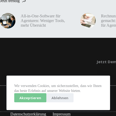
Jetzt trendig
All-in-One-Software für
Rechnung
Agenturen: Weniger Tools,
gemacht:
mehr Übersicht
für Agen
Jetzt Dem
Wir verwenden Cookies, um sicherzustellen, dass wir Ihnen
das beste Erlebnis auf unserer Website bieten.
Akzeptieren
Ablehnen
Datenschutzerklärung
Impressum