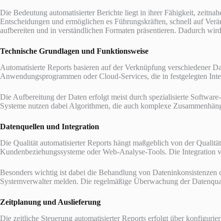
Die Bedeutung automatisierter Berichte liegt in ihrer Fähigkeit, zeitn
Entscheidungen und ermöglichen es Führungskräften, schnell auf Verä
aufbereiten und in verständlichen Formaten präsentieren. Dadurch wir
Technische Grundlagen und Funktionsweise
Automatisierte Reports basieren auf der Verknüpfung verschiedener Da
Anwendungsprogrammen oder Cloud-Services, die in festgelegten Inter
Die Aufbereitung der Daten erfolgt meist durch spezialisierte Softwa
Systeme nutzen dabei Algorithmen, die auch komplexe Zusammenhänge
Datenquellen und Integration
Die Qualität automatisierter Reports hängt maßgeblich von der Qualit
Kundenbeziehungssysteme oder Web-Analyse-Tools. Die Integration vers
Besonders wichtig ist dabei die Behandlung von Dateninkonsistenzen od
Systemverwalter melden. Die regelmäßige Überwachung der Datenqualitä
Zeitplanung und Auslieferung
Die zeitliche Steuerung automatisierter Reports erfolgt über konfigur