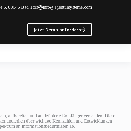
e 6, 83646 Bad Tölz
info@agentursysteme.com
Jetzt Demo anfordern
eln, aufbereiten und an definierte Empfänger versenden. Diese
, kontinuierlich über wichtige Kennzahlen und Entwicklungen
Spektrum an Informationsbedürfnissen ab.