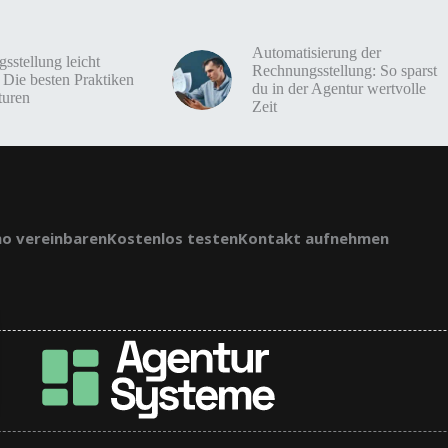
Automatisierung der
sstellung leicht
Rechnungsstellung: So sparst
 Die besten Praktiken
du in der Agentur wertvolle
turen
Zeit
o vereinbaren
Kostenlos testen
Kontakt aufnehmen