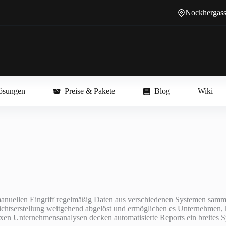
Nockhergass
ösungen
Preise & Pakete
Blog
Wiki
e manuellen Eingriff regelmäßig Daten aus verschiedenen Systemen samm
Berichtserstellung weitgehend abgelöst und ermöglichen es Unternehmen
exen Unternehmensanalysen decken automatisierte Reports ein breites 