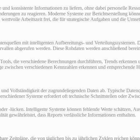
ahe und konsistente Informationen zu liefern, ohne dabei personelle Res
nderungen zu reagieren. Moderne Systeme zur Berichtserstellung könn
d wertvolle Arbeitszeit frei, die für strategische Aufgaben und die 
tenquellen mit intelligenten Aufbereitungs- und Verteilungssystemen. 
vallen abgerufen werden. Diese Rohdaten werden anschließend bereinig
re-Tools, die verschiedene Berechnungen durchführen, Trends erkennen 
 zwischen verschiedenen Kennzahlen erkennen und entsprechende Hin
ät und Vollständigkeit der zugrundeliegenden Daten ab. Typische Daten
chiedener Systeme erfordert oft technische Schnittstellen oder Zwisc
er -lücken. Intelligente Systeme können fehlende Werte schätzen, Ausr
t gewährleistet, dass Reports verlässliche Informationen enthalten.
ierbare Zeitpläne, die von täglichen bis zu jährlichen Zyklen reichen 