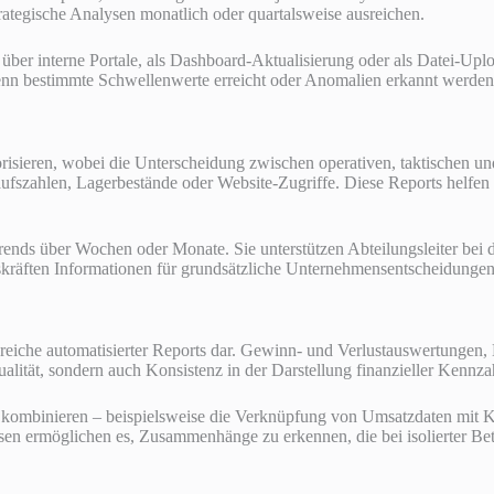
rategische Analysen monatlich oder quartalsweise ausreichen.
, über interne Portale, als Dashboard-Aktualisierung oder als Datei
wenn bestimmte Schwellenwerte erreicht oder Anomalien erkannt werden
orisieren, wobei die Unterscheidung zwischen operativen, taktischen u
kaufszahlen, Lagerbestände oder Website-Zugriffe. Diese Reports helfe
Trends über Wochen oder Monate. Sie unterstützen Abteilungsleiter bei 
skräften Informationen für grundsätzliche Unternehmensentscheidungen
ereiche automatisierter Reports dar. Gewinn- und Verlustauswertungen,
alität, sondern auch Konsistenz in der Darstellung finanzieller Kennza
en kombinieren – beispielsweise die Verknüpfung von Umsatzdaten mit 
sen ermöglichen es, Zusammenhänge zu erkennen, die bei isolierter Be