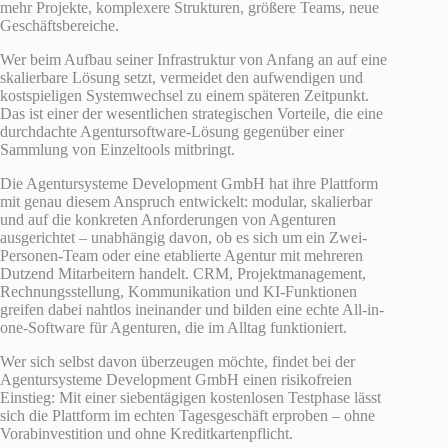
mehr Projekte, komplexere Strukturen, größere Teams, neue
Geschäftsbereiche.
Wer beim Aufbau seiner Infrastruktur von Anfang an auf eine
skalierbare Lösung setzt, vermeidet den aufwendigen und
kostspieligen Systemwechsel zu einem späteren Zeitpunkt.
Das ist einer der wesentlichen strategischen Vorteile, die eine
durchdachte Agentursoftware-Lösung gegenüber einer
Sammlung von Einzeltools mitbringt.
Die Agentursysteme Development GmbH hat ihre Plattform
mit genau diesem Anspruch entwickelt: modular, skalierbar
und auf die konkreten Anforderungen von Agenturen
ausgerichtet – unabhängig davon, ob es sich um ein Zwei-
Personen-Team oder eine etablierte Agentur mit mehreren
Dutzend Mitarbeitern handelt. CRM, Projektmanagement,
Rechnungsstellung, Kommunikation und KI-Funktionen
greifen dabei nahtlos ineinander und bilden eine echte All-in-
one-Software für Agenturen, die im Alltag funktioniert.
Wer sich selbst davon überzeugen möchte, findet bei der
Agentursysteme Development GmbH einen risikofreien
Einstieg: Mit einer siebentägigen kostenlosen Testphase lässt
sich die Plattform im echten Tagesgeschäft erproben – ohne
Vorabinvestition und ohne Kreditkartenpflicht.