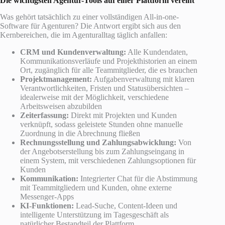
Die wichtigsten Agentur-Tools auf einer Plattform vereint
Was gehört tatsächlich zu einer vollständigen All-in-one-
Software für Agenturen? Die Antwort ergibt sich aus den
Kernbereichen, die im Agenturalltag täglich anfallen:
CRM und Kundenverwaltung:
Alle Kundendaten,
Kommunikationsverläufe und Projekthistorien an einem
Ort, zugänglich für alle Teammitglieder, die es brauchen
Projektmanagement:
Aufgabenverwaltung mit klaren
Verantwortlichkeiten, Fristen und Statusübersichten –
idealerweise mit der Möglichkeit, verschiedene
Arbeitsweisen abzubilden
Zeiterfassung:
Direkt mit Projekten und Kunden
verknüpft, sodass geleistete Stunden ohne manuelle
Zuordnung in die Abrechnung fließen
Rechnungsstellung und Zahlungsabwicklung:
Von
der Angebotserstellung bis zum Zahlungseingang in
einem System, mit verschiedenen Zahlungsoptionen für
Kunden
Kommunikation:
Integrierter Chat für die Abstimmung
mit Teammitgliedern und Kunden, ohne externe
Messenger-Apps
KI-Funktionen:
Lead-Suche, Content-Ideen und
intelligente Unterstützung im Tagesgeschäft als
natürlicher Bestandteil der Plattform